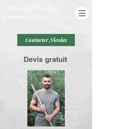
ACCENT JARDINS
by Nico
EYRAGUES & ALPILLES
Contacter Nicolas
Devis gratuit