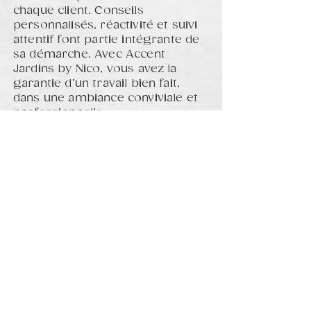
chaque client. Conseils
personnalisés, réactivité et suivi
attentif font partie intégrante de
sa démarche. Avec Accent
Jardins by Nico, vous avez la
garantie d’un travail bien fait,
dans une ambiance conviviale et
professionnelle.
👉
Contactez
Contactez
Accent
Jardins by Nico
si vous avez
eEnvie d’un jardin soigné, fleuri et
facile à vivre !
Devis gratuit et sans
engagement. Faites le choix d’un
artisan
jardinier
passionné, au
service de vos extérieurs sur
Eyragues et les Alpilles les les
alentours.